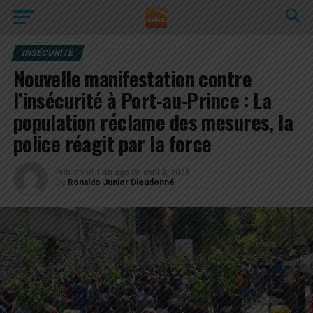
INSÉCURITÉ
Nouvelle manifestation contre
l’insécurité à Port-au-Prince : La
population réclame des mesures, la
police réagit par la force
Published
1 an ago
on
avril 3, 2025
By
Ronaldo Junior Dieudonné