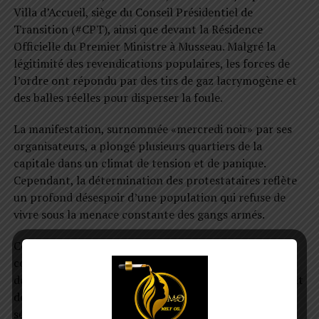
Villa d’Accueil, siège du Conseil Présidentiel de
Transition (#CPT), ainsi que devant la Résidence
Officielle du Premier Ministre à Musseau. Malgré la
légitimité des revendications populaires, les forces de
l’ordre ont répondu par des tirs de gaz lacrymogène et
des balles réelles pour disperser la foule.
La manifestation, surnommée «mercredi noir» par ses
organisateurs, a plongé plusieurs quartiers de la
capitale dans un climat de tension et de panique.
Cependant, la détermination des protestataires reflète
un profond désespoir d’une population qui refuse de
vivre sous la menace constante des gangs armés.
Cette mobilisation s’inscrit dans une série de
contestations croissantes qui secouent le pays, ces
dernières semaines. De plus en plus, les citoyens exigent
des actions concrètes des autorités pour restaurer la
sécurité et la stabilité.