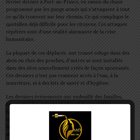
février dernier à Port-au-Prince, en raison du chaos
programmé par les gangs armés qui s’attaquent à tout
ce qu’ils trouvent sur leur chemin. Ce qui complique le
quotidien déjà difficile pour les citoyens. Ces attaques
répétées sont d’une réalité alarmante de la crise
humanitaire.
La plupart de ces déplacés ont trouvé refuge dans des
abris ou chez des proches, d’autres se sont installés
dans des sites nouvellement créés de façon spontanée.
Ces derniers n’ont pas vraiment accès à l’eau, à la
nourriture, ni à des kits de santé et d’hygiène.
Les derniers événements ont endeuillé des familles,
traumatisé les enfants et plongé la population
haïtienne dans le désarroi. Les citoyens se retrouvent
sans protection ni sécurité, exposés à tous risques car
les autorités gouvernementales et policières sont des
abonnés absents.