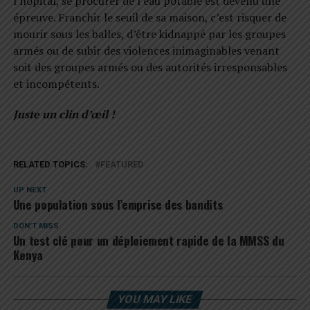
l’hôpital, se procurer de l’eau potable est devenu une
épreuve. Franchir le seuil de sa maison, c’est risquer de
mourir sous les balles, d’être kidnappé par les groupes
armés ou de subir des violences inimaginables venant
soit des groupes armés ou des autorités irresponsables
et incompétents.
Juste un clin d’œil !
RELATED TOPICS:
FEATURED
UP NEXT
Une population sous l’emprise des bandits
DON'T MISS
Un test clé pour un déploiement rapide de la MMSS du
Kenya
YOU MAY LIKE