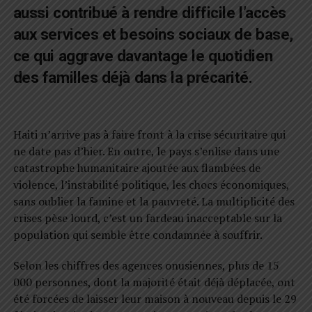
aussi contribué à rendre difficile l’accès
aux services et besoins sociaux de base,
ce qui aggrave davantage le quotidien
des familles déjà dans la précarité.
Haiti n’arrive pas à faire front à la crise sécuritaire qui
ne date pas d’hier. En outre, le pays s’enlise dans une
catastrophe humanitaire ajoutée aux flambées de
violence, l’instabilité politique, les chocs économiques,
sans oublier la famine et la pauvreté. La multiplicité des
crises pèse lourd, c’est un fardeau inacceptable sur la
population qui semble être condamnée à souffrir.
Selon les chiffres des agences onusiennes, plus de 15
000 personnes, dont la majorité était déjà déplacée, ont
été forcées de laisser leur maison à nouveau depuis le 29