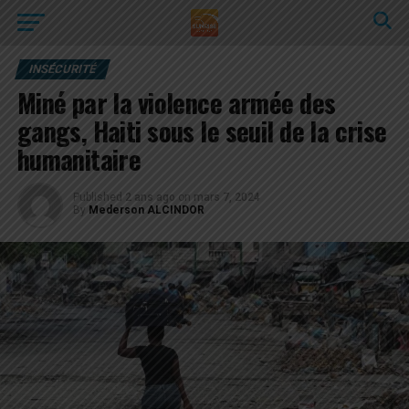
INSÉCURITÉ
Miné par la violence armée des
gangs, Haiti sous le seuil de la crise
humanitaire
Published
2 ans ago
on
mars 7, 2024
By
Mederson ALCINDOR