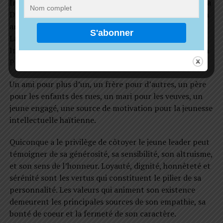
Info », et il est l’actuel Directeur de communication à la
Délégation Départementale de l’Ouest ça fait plus d’un
an
. Il est aussi le présentateur vedette de l’émission «
Latino Natividad » diffusée sur la Radio « Nativité
Internationale, 91.9 » tous les dimanches à partir de 5h
PM.
Un ami pour plus d’un, un frère pour d’autres, un père
pour les enfants des rues, un mari pour les veuves, un
jeune engagé, une source de motivation pour la jeunesse
intellectuelle haïtienne.
Quiconque a le privilège de côtoyer le jeune leader peut
témoigner de sa générosité, sa sensibilité, son altruisme,
et son sens de l’honneur. Loyauté, dignité, honnêteté et
sérénité sont les vertus qui constituent le pilier de sa
personnalité. Les valeurs qui animent son existence
demeurent les principales sources de son empathie, sa
bonté de coeur et la fermeté de son caractère.