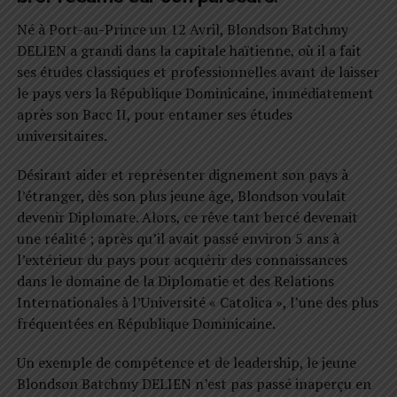
Né à Port-au-Prince un 12 Avril, Blondson Batchmy
DELIEN a grandi dans la capitale haïtienne, où il a fait
ses études classiques et professionnelles avant de laisser
le pays vers la République Dominicaine, immédiatement
après son Bacc II, pour entamer ses études
universitaires.
Désirant aider et représenter dignement son pays à
l’étranger, dès son plus jeune âge, Blondson voulait
devenir Diplomate. Alors, ce rêve tant bercé devenait
une réalité ; après qu’il avait passé environ 5 ans à
l’extérieur du pays pour acquérir des connaissances
dans le domaine de la Diplomatie et des Relations
Internationales à l’Université « Catolica », l’une des plus
fréquentées en République Dominicaine.
Un exemple de compétence et de leadership, le jeune
Blondson Batchmy DELIEN n’est pas passé inaperçu en