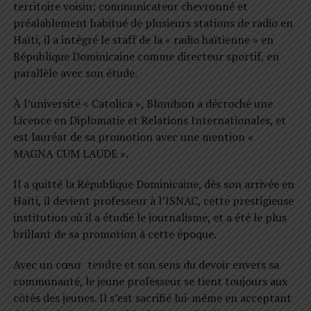
territoire voisin: communicateur chevronné et
préalablement habitué de plusieurs stations de radio en
Haïti, il a intégré le staff de la « radio haïtienne » en
République Dominicaine comme directeur sportif, en
parallèle avec son étude.
À l’université « Catolica », Blondson a décroché une
Licence en Diplomatie et Relations Internationales, et
est lauréat de sa promotion avec une mention «
MAGNA CUM LAUDE ».
Il a quitté la République Dominicaine, dès son arrivée en
Haïti, il devient professeur à l’ISNAC, cette prestigieuse
institution où il a étudié le journalisme, et a été le plus
brillant de sa promotion à cette époque.
Avec un cœur tendre et son sens du devoir envers sa
communauté, le jeune professeur se tient toujours aux
côtés des jeunes. Il s’est sacrifié lui-même en acceptant