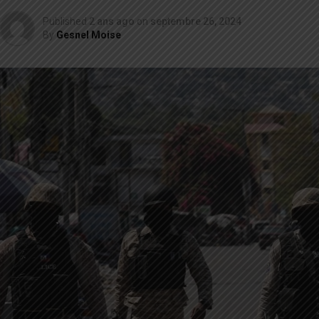
Published
2 ans ago
on
septembre 26, 2024
By
Gesnel Moise