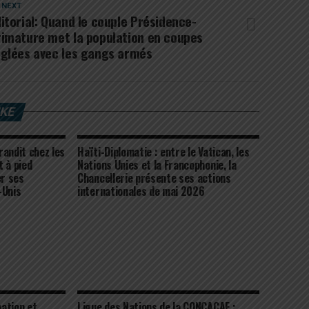
 NEXT
itorial: Quand le couple Présidence-
rimature met la population en coupes
églées avec les gangs armés
IKE
grandit chez les
Haïti-Diplomatie : entre le Vatican, les
 à pied
Nations Unies et la Francophonie, la
r ses
Chancellerie présente ses actions
-Unis
internationales de mai 2026
ation et
Ligue des Nations de la CONCACAF :