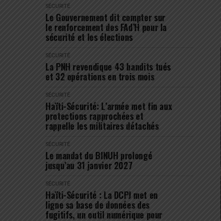
SÉCURITÉ
Le Gouvernement dit compter sur
le renforcement des FAd’H pour la
sécurité et les élections
SÉCURITÉ
La PNH revendique 43 bandits tués
et 32 opérations en trois mois
SÉCURITÉ
Haïti-Sécurité: L’armée met fin aux
protections rapprochées et
rappelle les militaires détachés
SÉCURITÉ
Le mandat du BINUH prolongé
jusqu’au 31 janvier 2027
SÉCURITÉ
Haïti-Sécurité : La DCPJ met en
ligne sa base de données des
fugitifs, un outil numérique pour