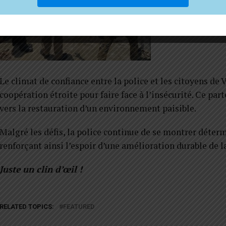
Le climat de confiance entre la police et les citoyens de
coopération étroite pour faire face à l’insécurité. Ce pa
vers la restauration d’un environnement paisible.
Malgré les défis, la police continue de se montrer déterm
renforçant ainsi l’espoir d’une amélioration durable de la
Juste un clin d’œil !
RELATED TOPICS:
FEATURED