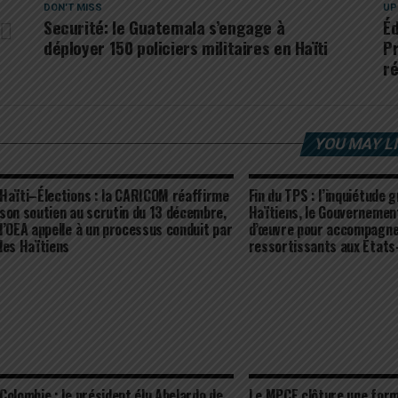
DON'T MISS
UP
Securité: le Guatemala s’engage à
Éd
déployer 150 policiers militaires en Haïti
P
r
YOU MAY L
Haïti–Élections : la CARICOM réaffirme
Fin du TPS : l’inquiétude 
son soutien au scrutin du 13 décembre,
Haïtiens, le Gouvernement
l’OEA appelle à un processus conduit par
d’œuvre pour accompagne
les Haïtiens
ressortissants aux États
Colombie : le président élu Abelardo de
Le MPCE clôture une form