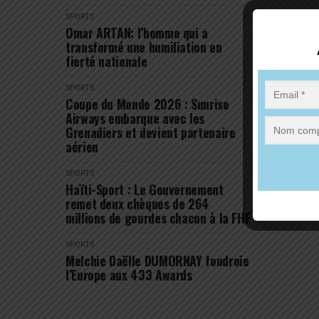
SPORTS
Omar ARTAN: l’homme qui a
transformé une humiliation en
fierté nationale
SPORTS
Coupe du Monde 2026 : Sunrise
Airways embarque avec les
Grenadiers et devient partenaire
aérien
SPORTS
Haïti-Sport : Le Gouvernement
remet deux chèques de 264
millions de gourdes chacun à la FHF
SPORTS
Melchie Daëlle DUMORNAY foudroie
l’Europe aux 433 Awards