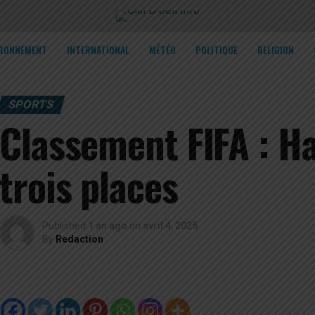
IRONNEMENT
INTERNATIONAL
MÉTÉO
POLITIQUE
RELIGION
SPORTS
Classement FIFA : Ha
trois places
Published
1 an ago
on
avril 4, 2025
By
Redaction