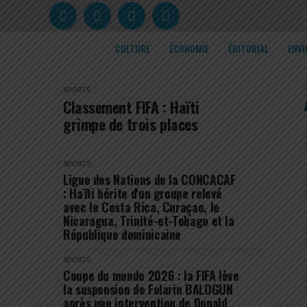
CULTURE
ÉCONOMIE
ÉDITORIAL
ENV
SPORTS
Classement FIFA : Haïti
grimpe de trois places
SPORTS
Ligue des Nations de la CONCACAF
: Haïti hérite d'un groupe relevé
avec le Costa Rica, Curaçao, le
Nicaragua, Trinité-et-Tobago et la
République dominicaine
SPORTS
Coupe du monde 2026 : la FIFA lève
la suspension de Folarin BALOGUN
après une intervention de Donald