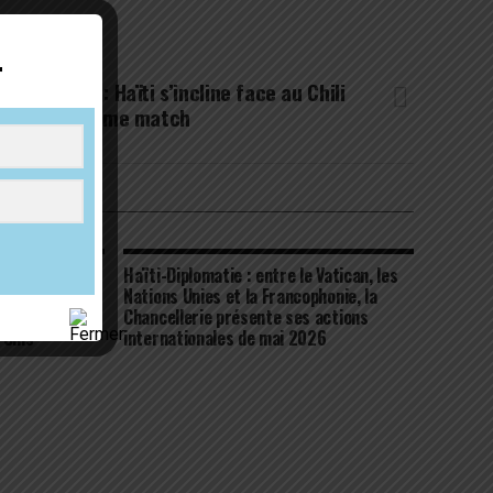
r
 NEXT
tch amical : Haïti s’incline face au Chili
ors du deuxième match
IKE
grandit chez les
Haïti-Diplomatie : entre le Vatican, les
 à pied
Nations Unies et la Francophonie, la
r ses
Chancellerie présente ses actions
-Unis
internationales de mai 2026