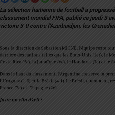
La sélection haïtienne de football a progressé
classement mondial FIFA, publié ce jeudi 3 a
victoire 3-0 contre l’Azerbaïdjan, les Grenadie
Sous la direction de Sébastien MIGNÉ, l’équipe reste to
derrière des nations telles que les États-Unis (1er), le Me
Costa Rica (5e), la Jamaïque (6e), le Honduras (7e) et le S
Dans le haut du classement, l’Argentine conserve la premi
l’Uruguay (1-0) et le Brésil (4-1). Le Brésil, quant à lui, r
France (3e) et l’Espagne (2e).
Juste un clin d’œil !