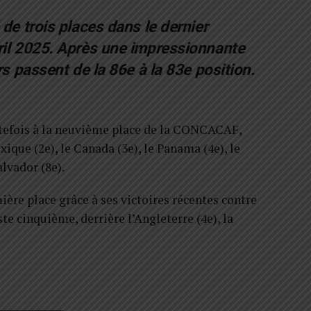
 de trois places dans le dernier
vril 2025. Après une impressionnante
rs passent de la 86e à la 83e position.
utefois à la neuvième place de la CONCACAF,
xique (2e), le Canada (3e), le Panama (4e), le
alvador (8e).
ère place grâce à ses victoires récentes contre
este cinquième, derrière l’Angleterre (4e), la