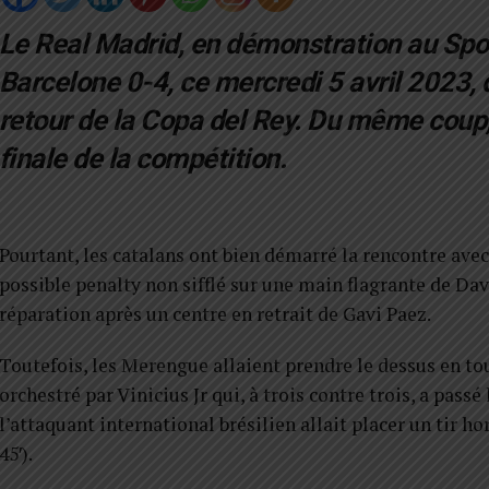
Le Real Madrid, en démonstration au Spo
Barcelone 0-4, ce mercredi 5 avril 2023, 
retour de la Copa del Rey. Du même coup, i
finale de la compétition.
Pourtant, les catalans ont bien démarré la rencontre ave
possible penalty non sifflé sur une main flagrante de Davi
réparation après un centre en retrait de Gavi Paez.
Toutefois, les Merengue allaient prendre le dessus en to
orchestré par Vinicius Jr qui, à trois contre trois, a pas
l’attaquant international brésilien allait placer un tir h
45′).