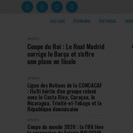
CULTURE
ÉCONOMIE
ÉDITORIAL
ENV
SPORTS
Coupe du Roi : Le Real Madrid
corrige le Barça et s'offre
une place en finale
SPORTS
Ligue des Nations de la CONCACAF
: Haïti hérite d'un groupe relevé
avec le Costa Rica, Curaçao, le
Nicaragua, Trinité-et-Tobago et la
République dominicaine
SPORTS
Coupe du monde 2026 : la FIFA lève
la suspension de Folarin BALOGUN