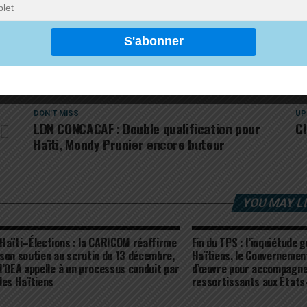
Juste un clin d’œil !
RELATED TOPICS:
FEATURED
DON'T MISS
UP
LDN CONCACAF : Double qualification pour
Cl
Haïti, Mondy Prunier encore buteur
YOU MAY L
Haïti–Élections : la CARICOM réaffirme
Fin du TPS : l’inquiétude 
son soutien au scrutin du 13 décembre,
Haïtiens, le Gouvernement
l’OEA appelle à un processus conduit par
d’œuvre pour accompagne
les Haïtiens
ressortissants aux États