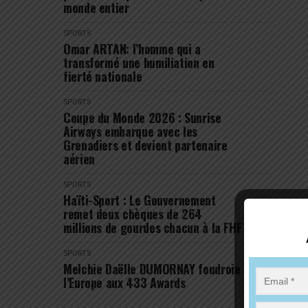
monde entier
SPORTS
Omar ARTAN: l’homme qui a
transformé une humiliation en
fierté nationale
SPORTS
Coupe du Monde 2026 : Sunrise
Airways embarque avec les
Grenadiers et devient partenaire
aérien
SPORTS
Haïti-Sport : Le Gouvernement
remet deux chèques de 264
millions de gourdes chacun à la FHF
SPORTS
Melchie Daëlle DUMORNAY foudroie
l’Europe aux 433 Awards