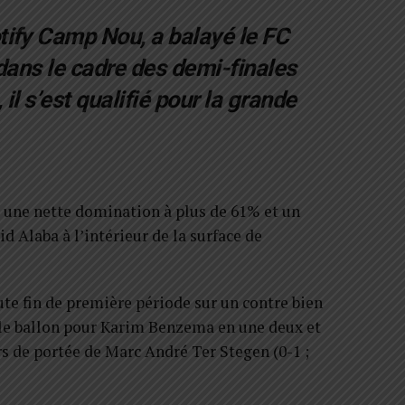
tify Camp Nou, a balayé le FC
dans le cadre des demi-finales
l s’est qualifié pour la grande
c une nette domination à plus de 61% et un
d Alaba à l’intérieur de la surface de
ute fin de première période sur un contre bien
sé le ballon pour Karim Benzema en une deux et
ors de portée de Marc André Ter Stegen (0-1 ;