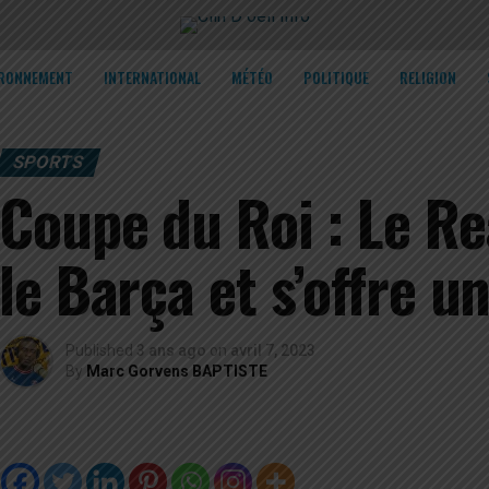
IRONNEMENT
INTERNATIONAL
MÉTÉO
POLITIQUE
RELIGION
SPORTS
Coupe du Roi : Le Re
le Barça et s’offre u
Published
3 ans ago
on
avril 7, 2023
By
Marc Gorvens BAPTISTE