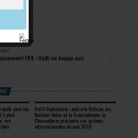
 NEXT
assement FIFA : Haïti ne bouge pas
IKE
grandit chez les
Haïti-Diplomatie : entre le Vatican, les
 à pied
Nations Unies et la Francophonie, la
r ses
Chancellerie présente ses actions
-Unis
internationales de mai 2026