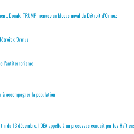
houent, Donald TRUMP menace un blocus naval du Détroit d’Ormuz
détroit d’Ormuz
e l’antiterrorisme
er à accompagner la population
tin du 13 décembre, l’OEA appelle à un processus conduit par les Haïtien