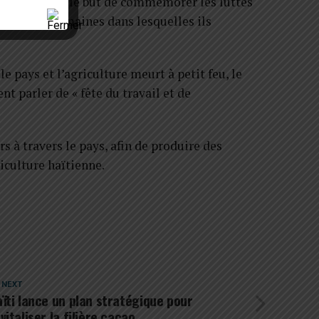
 et payé, dans le but de commémorer les luttes
ions infrahumaines dans lesquelles ils
 pays et l’agriculture meurt à petit feu, le
nt parler de « fête du travail et de
rs à travers le pays, afin de produire des
iculture haïtienne.
 NEXT
ïti lance un plan stratégique pour
vitaliser la filière cacao