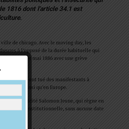
e 1816 dont l’article 34.1 est
iculture.
ville de chicago. Avec le moving day, les
heures à l’opposé de la durée habituelle qui
mobiliser le 1er mai 1886 avec une grève
loyés.
r
 des policiers ont tué des manifestants à
s le monde ainsi qu’en Europe.
s Étienne Félicité Salomon Jeune, qui règne en
agriculture constitutionnelle, sans aucune date