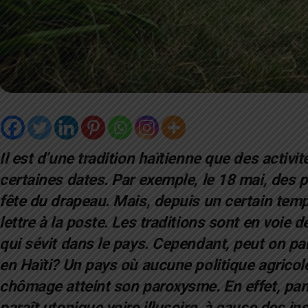
Il est d’une tradition haïtienne que des activ
certaines dates. Par exemple, le 18 mai, des 
fête du drapeau. Mais, depuis un certain te
lettre à la poste. Les traditions sont en voie d
qui sévit dans le pays. Cependant, peut on parle
en Haïti? Un pays où aucune politique agricole
chômage atteint son paroxysme. En effet, parler
paraît utopique voire illusoire, à cause des inst