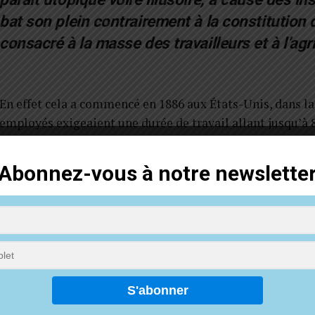
bat son plein contrairement à la constitution d
consacré à la masse des travailleurs et à l’agr
En effet cela a commencé en 1886 aux États-Unis, dans la 
employés exigeaient une durée de travail allant jusqu’à 8
était entre 10 et 12 heures par jour. Ils ont décidé de se 
nationale respectée et appliquée par plus de 340.000 emp
Abonnez-vous à notre newslette
Par ailleurs, le 3 mai 1886 au cours d’une manifestation,
chicago. Ce qui va susciter de nombreuses réactions dan
À la suite de ces événements, en Haïti, le président Loui
maître avec la constitution de 1879, déclare la fête de l’
précise.