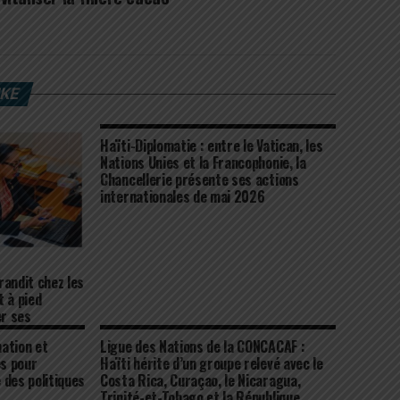
IKE
Haïti-Diplomatie : entre le Vatican, les
Nations Unies et la Francophonie, la
Chancellerie présente ses actions
internationales de mai 2026
grandit chez les
 à pied
r ses
-Unis
ation et
Ligue des Nations de la CONCACAF :
es pour
Haïti hérite d’un groupe relevé avec le
 des politiques
Costa Rica, Curaçao, le Nicaragua,
Trinité-et-Tobago et la République