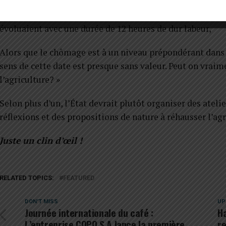
Ainsi, le 29 avril 1948, le 1er mai devient un jour chômé
menées par des travailleurs pour en finir avec les condit
évoluaient avec une durée de 12 heures de dur labeur,
Alors que le chômage est à un niveau prépondérant dans le
sens de cette date est presque sans valeur. Peut on vraime
l’agriculture? »
Selon plus d’un, l’État devrait plutôt organiser des atelie
réflexions et des propositions de nature à réhausser l’agr
Juste un clin d’œil !
RELATED TOPICS:
FEATURED
DON'T MISS
UP
Journée internationale du café :
Ha
L’entreprise COPO S.A lance la première
re