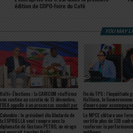
édition de COPO-Foire du Café
YOU MAY L
Haïti–Élections : la CARICOM réaffirme
Fin du TPS : l’inquiétude 
son soutien au scrutin du 13 décembre,
Haïtiens, le Gouvernement
l’OEA appelle à un processus conduit par
d’œuvre pour accompagne
les Haïtiens
ressortissants aux États
Colombie : le président élu Abelardo de
Le MPCE clôture une form
la ESPRIELLA veut rompre avec la
certifie plus de 120 cadr
diplomatie de Gustavo PETRO, un virage
renforcer la performance
qui pourrait toucher Haïti.
publiques