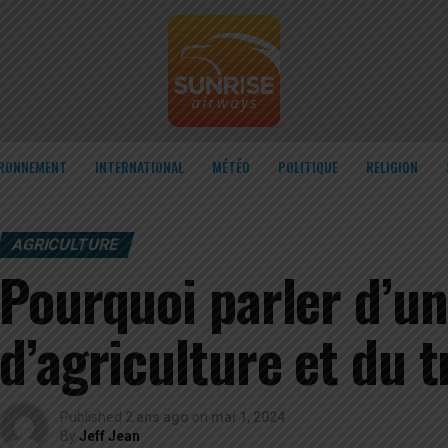
IRONNEMENT
INTERNATIONAL
MÉTÉO
POLITIQUE
RELIGION
AGRICULTURE
Pourquoi parler d’un
d’agriculture et du t
Published
2 ans ago
on
mai 1, 2024
By
Jeff Jean