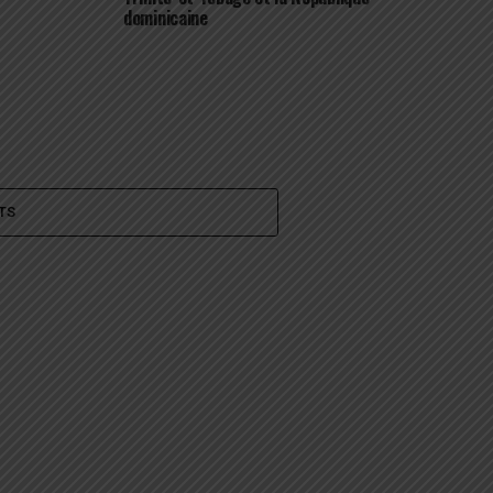
dominicaine
TS