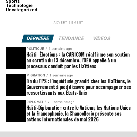
Sports
Technologie
Uncategorized
ADVERTISEMENT
DERNIÈRE
TENDANCE
VIDEOS
POLITIQUE
1 semaine ago
Haïti–Élections : la CARICOM réaffirme son soutien
au scrutin du 13 décembre, l’OEA appelle à un
processus conduit par les Haïtiens
MIGRATION
1 semaine ago
Fin du TPS : l’inquiétude grandit chez les Haïtiens, le
Gouvernement à pied d’œuvre pour accompagner ses
ressortissants aux États-Unis
DIPLOMATIE
1 semaine ago
Haïti-Diplomatie : entre le Vatican, les Nations Unies
et la Francophonie, la Chancellerie présente ses
actions internationales de mai 2026